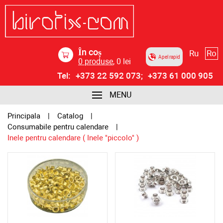
În coș
Ru
Ro
Apel rapid
0
produse
,
0
lei
Tel:
+373 22 592 073;
+373 61 000 905
MENU
Principala
Catalog
Consumabile pentru calendare
Inele pentru calendare ( Inele "piccolo" )