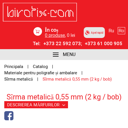
În coș
Ru
Ro
Apel rapid
0
produse
,
0
lei
Tel:
+373 22 592 073;
+373 61 000 905
MENU
Principala
Catalog
Materiale pentru poligrafie și ambalare
Sîrma metalică
Sîrma metalică 0,55 mm (2 kg / bob)
Sîrma metalică 0,55 mm (2 kg / bob)
DESCRIEREA MĂRFURILOR