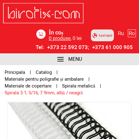
În coș
Ru
Ro
Apel rapid
0
produse
,
0
lei
Tel:
+373 22 592 073;
+373 61 000 905
MENU
Principala
Catalog
Materiale pentru poligrafie și ambalare
Materiale de copertare
Spirala metalică
Spirala 3:1, 5/16, 7.9mm, albă / neagră